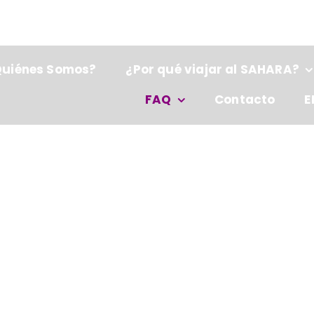
4 620 95 03 12
Quiénes Somos?
¿Por qué viajar al SAHARA?
FAQ
Contacto
E