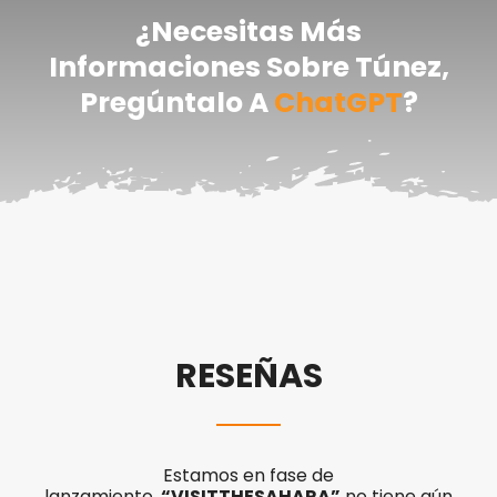
¿Necesitas Más
Informaciones Sobre Túnez,
Pregúntalo A
ChatGPT
?
RESEÑAS
Estamos en fase de
lanzamiento,
“VISITTHESAHARA”
no tiene aún