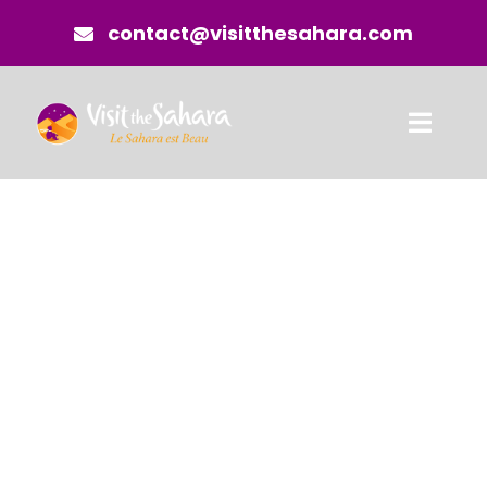
Saltar
contact@visitthesahara.com
al
contenido
Toggl
Navig
Inicio
¿Quiénes Somos?
¿Por qué viajar al 
Informaciones