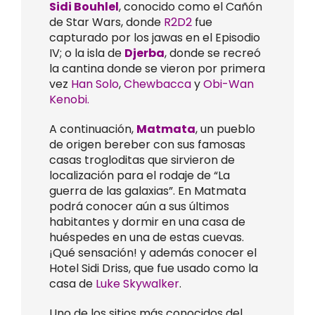
Sidi Bouhlel
, conocido como el Cañón
de Star Wars, donde
R2D2
fue
capturado por los jawas en el Episodio
IV; o la isla de
Djerba
, donde se recreó
la cantina donde se vieron por primera
vez
Han Solo
,
Chewbacca
y
Obi-Wan
Kenobi.
A continuación,
Matmata
, un pueblo
de origen bereber con sus famosas
casas trogloditas que sirvieron de
localización para el rodaje de “La
guerra de las galaxias”. En Matmata
podrá conocer aún a sus últimos
habitantes y dormir en una casa de
huéspedes en una de estas cuevas.
¡Qué sensación! y además conocer el
Hotel Sidi Driss, que fue usado como la
casa de
Luke Skywalker
.
Uno de los sitios más conocidos del